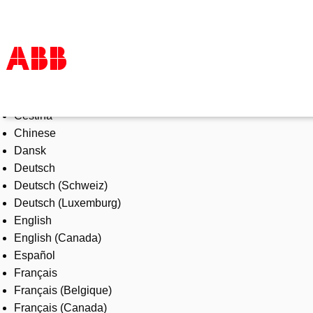
Select Language
Products & Solutions
Čeština
Industries
Chinese
Services
Dansk
About us
Deutsch
Where to buy
Deutsch (Schweiz)
Contact us
Deutsch (Luxemburg)
Careers
English
English (Canada)
Español
Français
Français (Belgique)
Français (Canada)