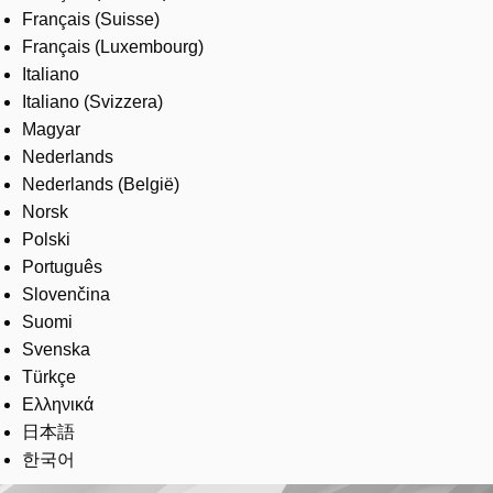
Français (Suisse)
Français (Luxembourg)
Italiano
Italiano (Svizzera)
Magyar
Nederlands
Nederlands (België)
Norsk
Polski
Português
Slovenčina
Suomi
Svenska
Türkçe
Ελληνικά
日本語
한국어