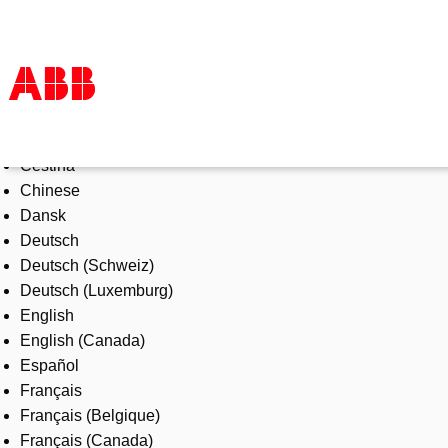
Select Language
Products & Solutions
Čeština
Industries
Chinese
Services
Dansk
About us
Deutsch
Where to buy
Deutsch (Schweiz)
Contact us
Deutsch (Luxemburg)
Careers
English
English (Canada)
Español
Français
Français (Belgique)
Français (Canada)