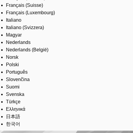
Français (Suisse)
Français (Luxembourg)
Italiano
Italiano (Svizzera)
Magyar
Nederlands
Nederlands (België)
Norsk
Polski
Português
Slovenčina
Suomi
Svenska
Türkçe
Ελληνικά
日本語
한국어