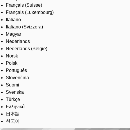
Français (Suisse)
Français (Luxembourg)
Italiano
Italiano (Svizzera)
Magyar
Nederlands
Nederlands (België)
Norsk
Polski
Português
Slovenčina
Suomi
Svenska
Türkçe
Ελληνικά
日本語
한국어