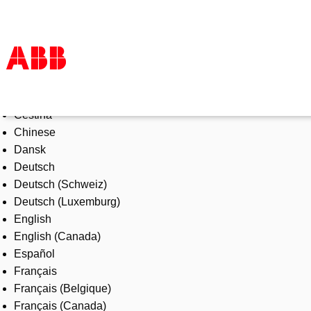
Select Language
Products & Solutions
Čeština
Industries
Chinese
Services
Dansk
About us
Deutsch
Where to buy
Deutsch (Schweiz)
Contact us
Deutsch (Luxemburg)
Careers
English
English (Canada)
Español
Français
Français (Belgique)
Français (Canada)