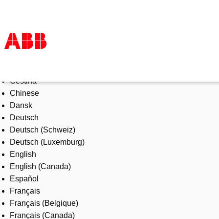
Select Language
Products & Solutions
Čeština
Industries
Chinese
Services
Dansk
About us
Deutsch
Where to buy
Deutsch (Schweiz)
Contact us
Deutsch (Luxemburg)
Careers
English
English (Canada)
Español
Français
Français (Belgique)
Français (Canada)