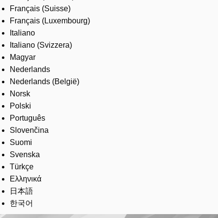
Français (Suisse)
Français (Luxembourg)
Italiano
Italiano (Svizzera)
Magyar
Nederlands
Nederlands (België)
Norsk
Polski
Português
Slovenčina
Suomi
Svenska
Türkçe
Ελληνικά
日本語
한국어