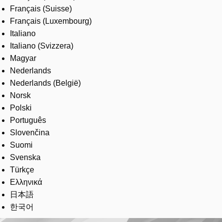
Français (Suisse)
Français (Luxembourg)
Italiano
Italiano (Svizzera)
Magyar
Nederlands
Nederlands (België)
Norsk
Polski
Português
Slovenčina
Suomi
Svenska
Türkçe
Ελληνικά
日本語
한국어