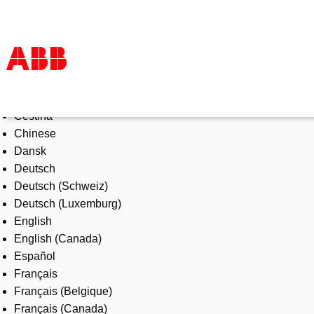
Select Language
Products & Solutions
Čeština
Industries
Chinese
Services
Dansk
About us
Deutsch
Where to buy
Deutsch (Schweiz)
Contact us
Deutsch (Luxemburg)
Careers
English
English (Canada)
Español
Français
Français (Belgique)
Français (Canada)