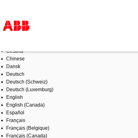
Select Language
Products & Solutions
Čeština
Industries
Chinese
Services
Dansk
About us
Deutsch
Where to buy
Deutsch (Schweiz)
Contact us
Deutsch (Luxemburg)
Careers
English
English (Canada)
Español
Français
Français (Belgique)
Français (Canada)