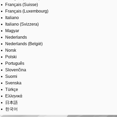
Français (Suisse)
Français (Luxembourg)
Italiano
Italiano (Svizzera)
Magyar
Nederlands
Nederlands (België)
Norsk
Polski
Português
Slovenčina
Suomi
Svenska
Türkçe
Ελληνικά
日本語
한국어