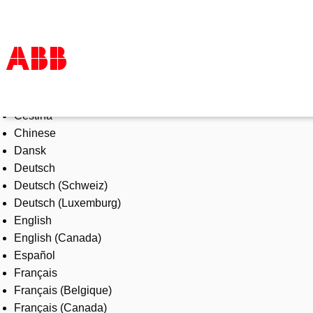
Select Language
Products & Solutions
Čeština
Industries
Chinese
Services
Dansk
About us
Deutsch
Where to buy
Deutsch (Schweiz)
Contact us
Deutsch (Luxemburg)
Careers
English
English (Canada)
Español
Français
Français (Belgique)
Français (Canada)