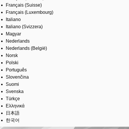
Français (Suisse)
Français (Luxembourg)
Italiano
Italiano (Svizzera)
Magyar
Nederlands
Nederlands (België)
Norsk
Polski
Português
Slovenčina
Suomi
Svenska
Türkçe
Ελληνικά
日本語
한국어