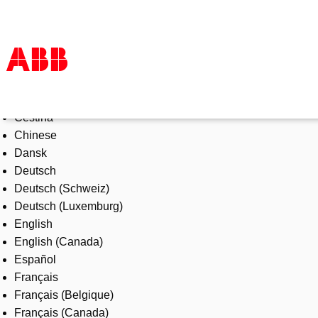
Select Language
Products & Solutions
Čeština
Industries
Chinese
Services
Dansk
About us
Deutsch
Where to buy
Deutsch (Schweiz)
Contact us
Deutsch (Luxemburg)
Careers
English
English (Canada)
Español
Français
Français (Belgique)
Français (Canada)