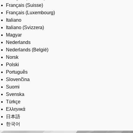
Français (Suisse)
Français (Luxembourg)
Italiano
Italiano (Svizzera)
Magyar
Nederlands
Nederlands (België)
Norsk
Polski
Português
Slovenčina
Suomi
Svenska
Türkçe
Ελληνικά
日本語
한국어