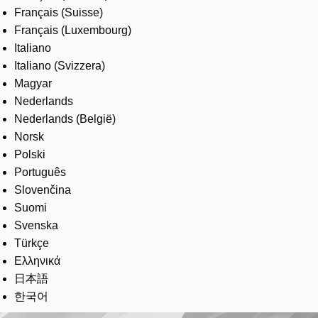
Français (Suisse)
Français (Luxembourg)
Italiano
Italiano (Svizzera)
Magyar
Nederlands
Nederlands (België)
Norsk
Polski
Português
Slovenčina
Suomi
Svenska
Türkçe
Ελληνικά
日本語
한국어