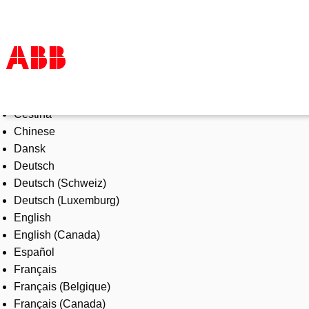
Select Language
Products & Solutions
Čeština
Industries
Chinese
Services
Dansk
About us
Deutsch
Where to buy
Deutsch (Schweiz)
Contact us
Deutsch (Luxemburg)
Careers
English
English (Canada)
Español
Français
Français (Belgique)
Français (Canada)