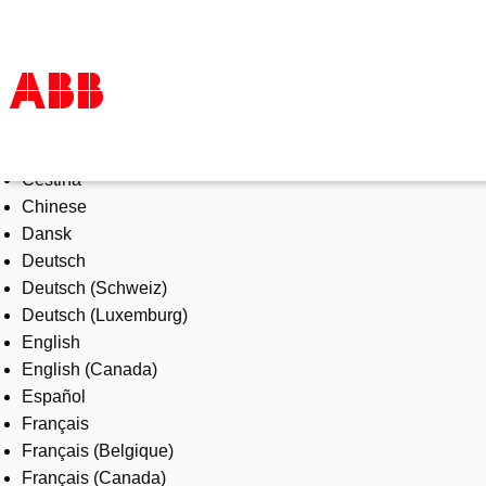
Select Language
Products & Solutions
Čeština
Industries
Chinese
Services
Dansk
About us
Deutsch
Where to buy
Deutsch (Schweiz)
Contact us
Deutsch (Luxemburg)
Careers
English
English (Canada)
Español
Français
Français (Belgique)
Français (Canada)