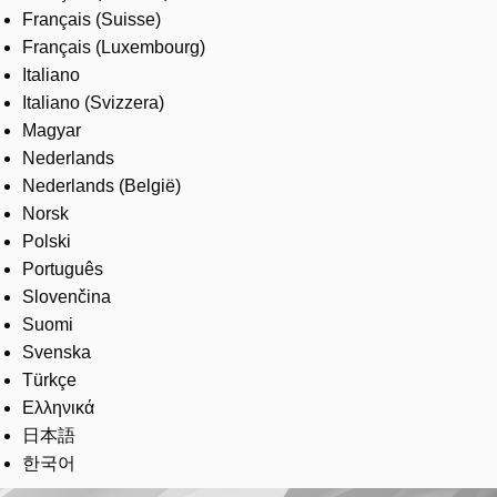
Français (Suisse)
Français (Luxembourg)
Italiano
Italiano (Svizzera)
Magyar
Nederlands
Nederlands (België)
Norsk
Polski
Português
Slovenčina
Suomi
Svenska
Türkçe
Ελληνικά
日本語
한국어