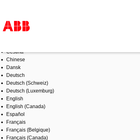
Select Language
Products & Solutions
Čeština
Industries
Chinese
Services
Dansk
About us
Deutsch
Where to buy
Deutsch (Schweiz)
Contact us
Deutsch (Luxemburg)
Careers
English
English (Canada)
Español
Français
Français (Belgique)
Français (Canada)