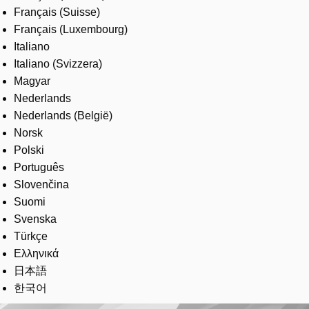
Français (Suisse)
Français (Luxembourg)
Italiano
Italiano (Svizzera)
Magyar
Nederlands
Nederlands (België)
Norsk
Polski
Português
Slovenčina
Suomi
Svenska
Türkçe
Ελληνικά
日本語
한국어