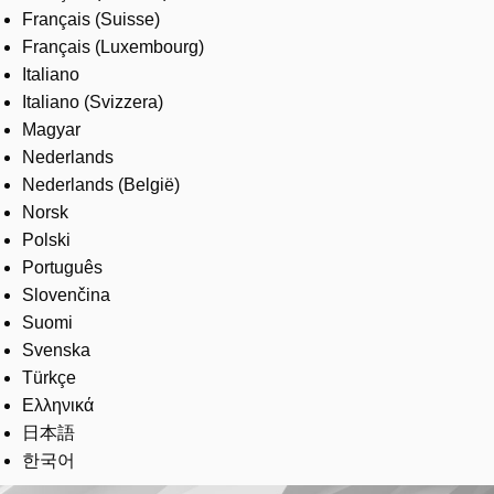
Français (Suisse)
Français (Luxembourg)
Italiano
Italiano (Svizzera)
Magyar
Nederlands
Nederlands (België)
Norsk
Polski
Português
Slovenčina
Suomi
Svenska
Türkçe
Ελληνικά
日本語
한국어