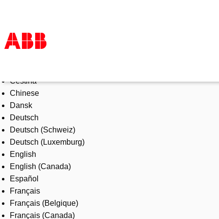
Select Language
Products & Solutions
Čeština
Industries
Chinese
Services
Dansk
About us
Deutsch
Where to buy
Deutsch (Schweiz)
Contact us
Deutsch (Luxemburg)
Careers
English
English (Canada)
Español
Français
Français (Belgique)
Français (Canada)