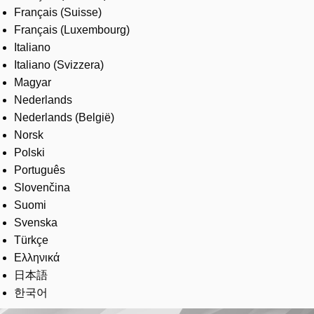
Français (Suisse)
Français (Luxembourg)
Italiano
Italiano (Svizzera)
Magyar
Nederlands
Nederlands (België)
Norsk
Polski
Português
Slovenčina
Suomi
Svenska
Türkçe
Ελληνικά
日本語
한국어