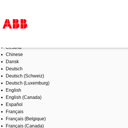
Select Language
Products & Solutions
Čeština
Industries
Chinese
Services
Dansk
About us
Deutsch
Where to buy
Deutsch (Schweiz)
Contact us
Deutsch (Luxemburg)
Careers
English
English (Canada)
Español
Français
Français (Belgique)
Français (Canada)