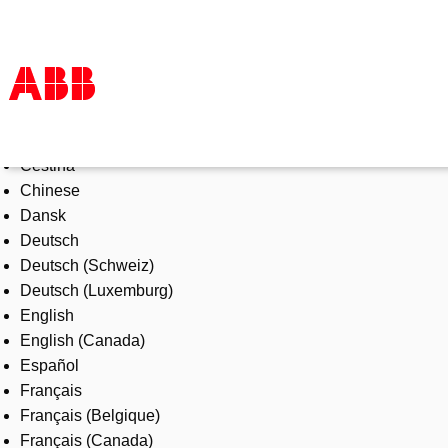
Select Language
Products & Solutions
Čeština
Industries
Chinese
Services
Dansk
About us
Deutsch
Where to buy
Deutsch (Schweiz)
Contact us
Deutsch (Luxemburg)
Careers
English
English (Canada)
Español
Français
Français (Belgique)
Français (Canada)