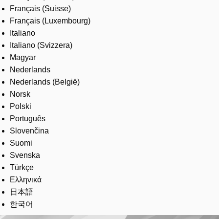
Français (Suisse)
Français (Luxembourg)
Italiano
Italiano (Svizzera)
Magyar
Nederlands
Nederlands (België)
Norsk
Polski
Português
Slovenčina
Suomi
Svenska
Türkçe
Ελληνικά
日本語
한국어