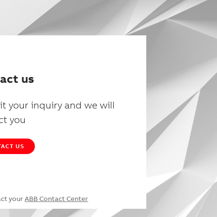
act us
t your inquiry and we will
ct you
ACT US
act your
ABB Contact Center