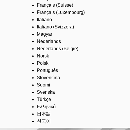
Français (Suisse)
Français (Luxembourg)
Italiano
Italiano (Svizzera)
Magyar
Nederlands
Nederlands (België)
Norsk
Polski
Português
Slovenčina
Suomi
Svenska
Türkçe
Ελληνικά
日本語
한국어