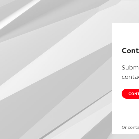
Cont
Submi
conta
CONT
Or cont