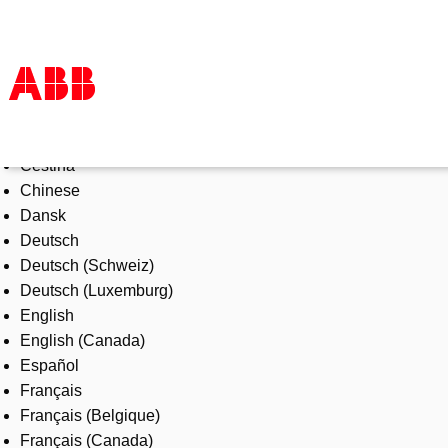
Select Language
Products & Solutions
Čeština
Industries
Chinese
Services
Dansk
About us
Deutsch
Where to buy
Deutsch (Schweiz)
Contact us
Deutsch (Luxemburg)
Careers
English
English (Canada)
Español
Français
Français (Belgique)
Français (Canada)