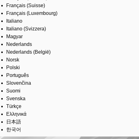
Français (Suisse)
Français (Luxembourg)
Italiano
Italiano (Svizzera)
Magyar
Nederlands
Nederlands (België)
Norsk
Polski
Português
Slovenčina
Suomi
Svenska
Türkçe
Ελληνικά
日本語
한국어