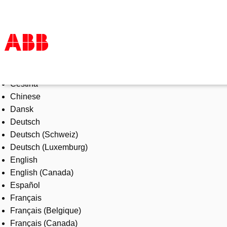
Select Language
Products & Solutions
Čeština
Industries
Chinese
Services
Dansk
About us
Deutsch
Where to buy
Deutsch (Schweiz)
Contact us
Deutsch (Luxemburg)
Careers
English
English (Canada)
Español
Français
Français (Belgique)
Français (Canada)