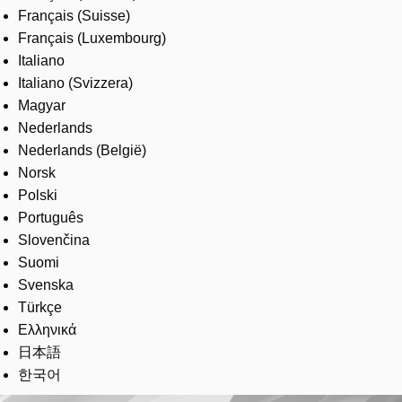
Français (Suisse)
Français (Luxembourg)
Italiano
Italiano (Svizzera)
Magyar
Nederlands
Nederlands (België)
Norsk
Polski
Português
Slovenčina
Suomi
Svenska
Türkçe
Ελληνικά
日本語
한국어