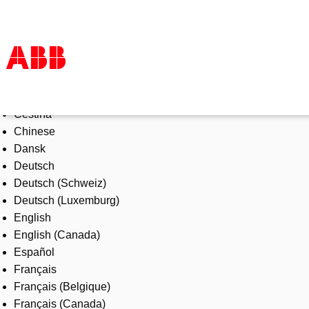
Select Language
Products & Solutions
Čeština
Industries
Chinese
Services
Dansk
About us
Deutsch
Where to buy
Deutsch (Schweiz)
Contact us
Deutsch (Luxemburg)
Careers
English
English (Canada)
Español
Français
Français (Belgique)
Français (Canada)