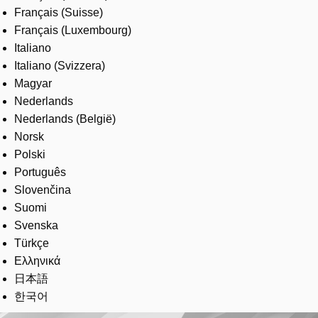
Français (Suisse)
Français (Luxembourg)
Italiano
Italiano (Svizzera)
Magyar
Nederlands
Nederlands (België)
Norsk
Polski
Português
Slovenčina
Suomi
Svenska
Türkçe
Ελληνικά
日本語
한국어