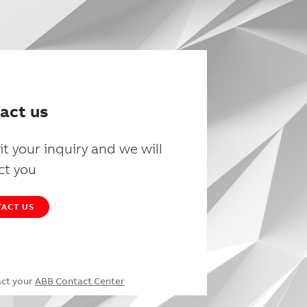
act us
t your inquiry and we will
ct you
ACT US
act your
ABB Contact Center