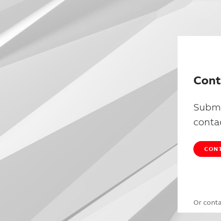
Cont
Submi
conta
CONT
Or cont