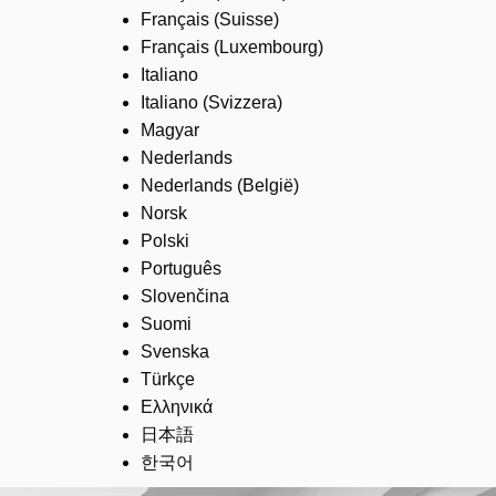
Français (Suisse)
Français (Luxembourg)
Italiano
Italiano (Svizzera)
Magyar
Nederlands
Nederlands (België)
Norsk
Polski
Português
Slovenčina
Suomi
Svenska
Türkçe
Ελληνικά
日本語
한국어