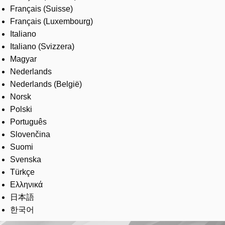
Français (Suisse)
Français (Luxembourg)
Italiano
Italiano (Svizzera)
Magyar
Nederlands
Nederlands (België)
Norsk
Polski
Português
Slovenčina
Suomi
Svenska
Türkçe
Ελληνικά
日本語
한국어