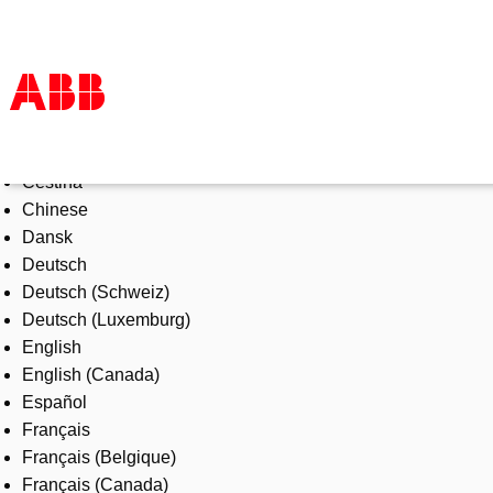
Select Language
Products & Solutions
Čeština
Industries
Chinese
Services
Dansk
About us
Deutsch
Where to buy
Deutsch (Schweiz)
Contact us
Deutsch (Luxemburg)
Careers
English
English (Canada)
Español
Français
Français (Belgique)
Français (Canada)