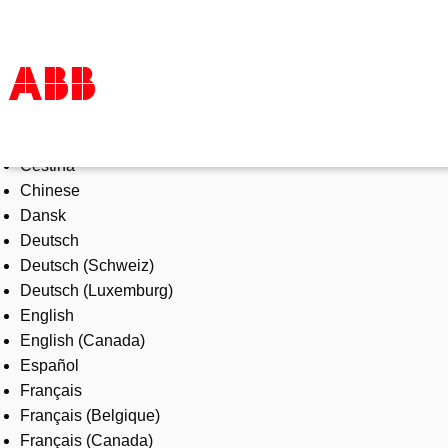
Select Language
Products & Solutions
Čeština
Industries
Chinese
Services
Dansk
About us
Deutsch
Where to buy
Deutsch (Schweiz)
Contact us
Deutsch (Luxemburg)
Careers
English
English (Canada)
Español
Français
Français (Belgique)
Français (Canada)