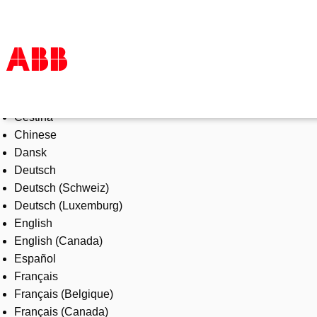
Select Language
Products & Solutions
Čeština
Industries
Chinese
Services
Dansk
About us
Deutsch
Where to buy
Deutsch (Schweiz)
Contact us
Deutsch (Luxemburg)
Careers
English
English (Canada)
Español
Français
Français (Belgique)
Français (Canada)