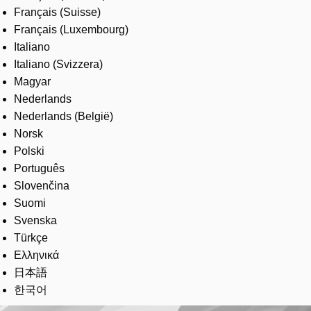
Français (Suisse)
Français (Luxembourg)
Italiano
Italiano (Svizzera)
Magyar
Nederlands
Nederlands (België)
Norsk
Polski
Português
Slovenčina
Suomi
Svenska
Türkçe
Ελληνικά
日本語
한국어