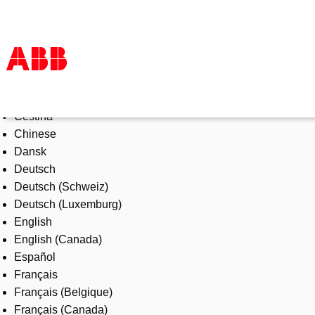
Select Language
Products & Solutions
Čeština
Industries
Chinese
Services
Dansk
About us
Deutsch
Where to buy
Deutsch (Schweiz)
Contact us
Deutsch (Luxemburg)
Careers
English
English (Canada)
Español
Français
Français (Belgique)
Français (Canada)