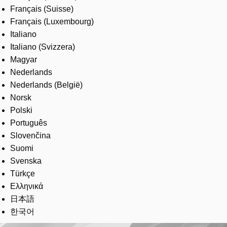
Français (Suisse)
Français (Luxembourg)
Italiano
Italiano (Svizzera)
Magyar
Nederlands
Nederlands (België)
Norsk
Polski
Português
Slovenčina
Suomi
Svenska
Türkçe
Ελληνικά
日本語
한국어