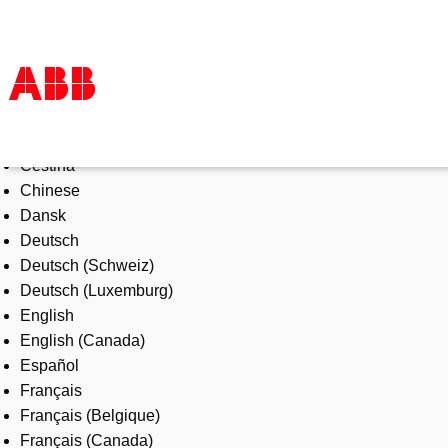
Select Language
Products & Solutions
Čeština
Industries
Chinese
Services
Dansk
About us
Deutsch
Where to buy
Deutsch (Schweiz)
Contact us
Deutsch (Luxemburg)
Careers
English
English (Canada)
Español
Français
Français (Belgique)
Français (Canada)