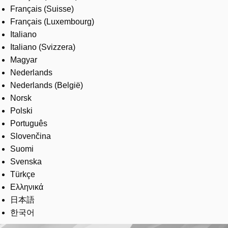
Français (Suisse)
Français (Luxembourg)
Italiano
Italiano (Svizzera)
Magyar
Nederlands
Nederlands (België)
Norsk
Polski
Português
Slovenčina
Suomi
Svenska
Türkçe
Ελληνικά
日本語
한국어