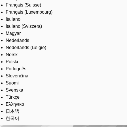
Français (Suisse)
Français (Luxembourg)
Italiano
Italiano (Svizzera)
Magyar
Nederlands
Nederlands (België)
Norsk
Polski
Português
Slovenčina
Suomi
Svenska
Türkçe
Ελληνικά
日本語
한국어