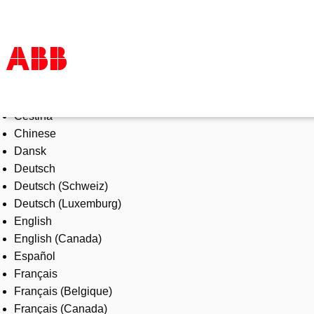
Select Language
Products & Solutions
Čeština
Industries
Chinese
Services
Dansk
About us
Deutsch
Where to buy
Deutsch (Schweiz)
Contact us
Deutsch (Luxemburg)
Careers
English
English (Canada)
Español
Français
Français (Belgique)
Français (Canada)