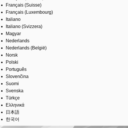
Français (Suisse)
Français (Luxembourg)
Italiano
Italiano (Svizzera)
Magyar
Nederlands
Nederlands (België)
Norsk
Polski
Português
Slovenčina
Suomi
Svenska
Türkçe
Ελληνικά
日本語
한국어