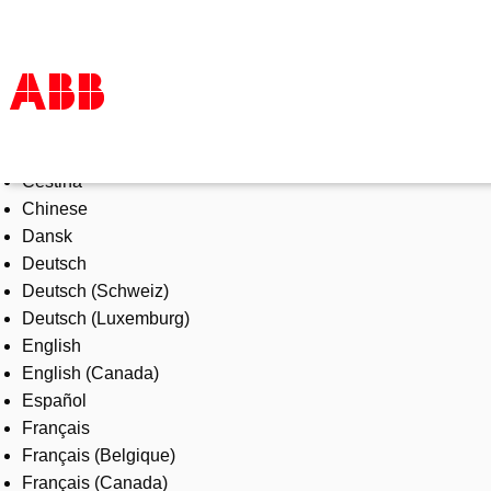
Select Language
Products & Solutions
Čeština
Industries
Chinese
Services
Dansk
About us
Deutsch
Where to buy
Deutsch (Schweiz)
Contact us
Deutsch (Luxemburg)
Careers
English
English (Canada)
Español
Français
Français (Belgique)
Français (Canada)