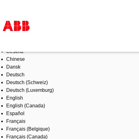
Select Language
Products & Solutions
Čeština
Industries
Chinese
Services
Dansk
About us
Deutsch
Where to buy
Deutsch (Schweiz)
Contact us
Deutsch (Luxemburg)
Careers
English
English (Canada)
Español
Français
Français (Belgique)
Français (Canada)