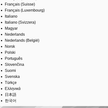
Français (Suisse)
Français (Luxembourg)
Italiano
Italiano (Svizzera)
Magyar
Nederlands
Nederlands (België)
Norsk
Polski
Português
Slovenčina
Suomi
Svenska
Türkçe
Ελληνικά
日本語
한국어