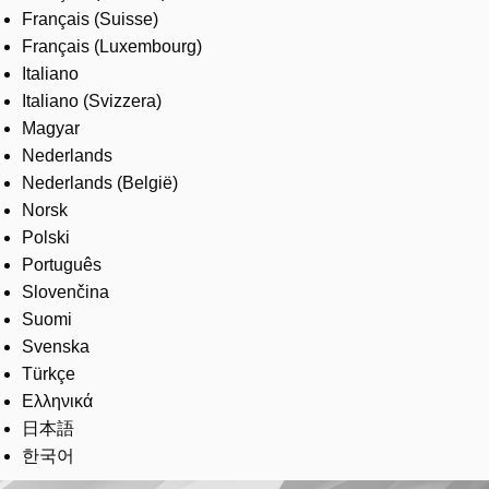
Français (Suisse)
Français (Luxembourg)
Italiano
Italiano (Svizzera)
Magyar
Nederlands
Nederlands (België)
Norsk
Polski
Português
Slovenčina
Suomi
Svenska
Türkçe
Ελληνικά
日本語
한국어