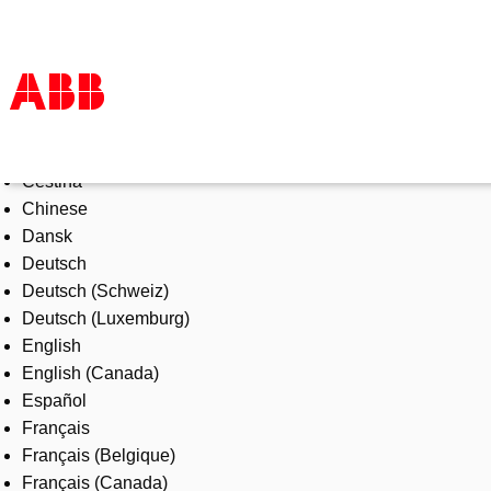
Select Language
Products & Solutions
Čeština
Industries
Chinese
Services
Dansk
About us
Deutsch
Where to buy
Deutsch (Schweiz)
Contact us
Deutsch (Luxemburg)
Careers
English
English (Canada)
Español
Français
Français (Belgique)
Français (Canada)