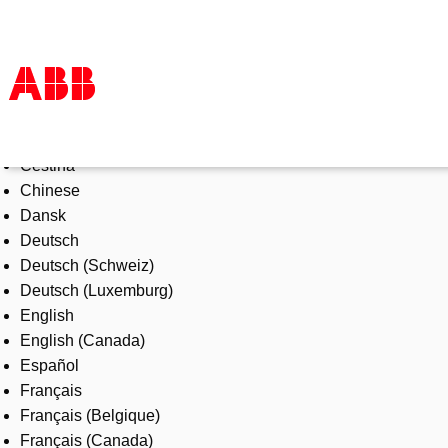
Select Language
Products & Solutions
Čeština
Industries
Chinese
Services
Dansk
About us
Deutsch
Where to buy
Deutsch (Schweiz)
Contact us
Deutsch (Luxemburg)
Careers
English
English (Canada)
Español
Français
Français (Belgique)
Français (Canada)