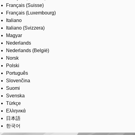
Français (Suisse)
Français (Luxembourg)
Italiano
Italiano (Svizzera)
Magyar
Nederlands
Nederlands (België)
Norsk
Polski
Português
Slovenčina
Suomi
Svenska
Türkçe
Ελληνικά
日本語
한국어