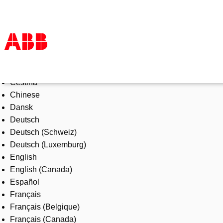
Select Language
Products & Solutions
Čeština
Industries
Chinese
Services
Dansk
About us
Deutsch
Where to buy
Deutsch (Schweiz)
Contact us
Deutsch (Luxemburg)
Careers
English
English (Canada)
Español
Français
Français (Belgique)
Français (Canada)