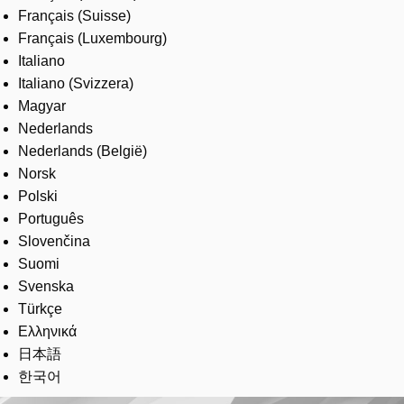
Français (Suisse)
Français (Luxembourg)
Italiano
Italiano (Svizzera)
Magyar
Nederlands
Nederlands (België)
Norsk
Polski
Português
Slovenčina
Suomi
Svenska
Türkçe
Ελληνικά
日本語
한국어