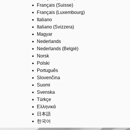
Français (Suisse)
Français (Luxembourg)
Italiano
Italiano (Svizzera)
Magyar
Nederlands
Nederlands (België)
Norsk
Polski
Português
Slovenčina
Suomi
Svenska
Türkçe
Ελληνικά
日本語
한국어