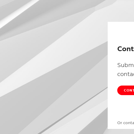
Cont
Submi
conta
CONT
Or cont