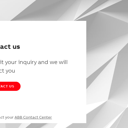
act us
t your inquiry and we will
ct you
ACT US
act your
ABB Contact Center