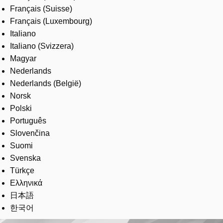
Français (Suisse)
Français (Luxembourg)
Italiano
Italiano (Svizzera)
Magyar
Nederlands
Nederlands (België)
Norsk
Polski
Português
Slovenčina
Suomi
Svenska
Türkçe
Ελληνικά
日本語
한국어