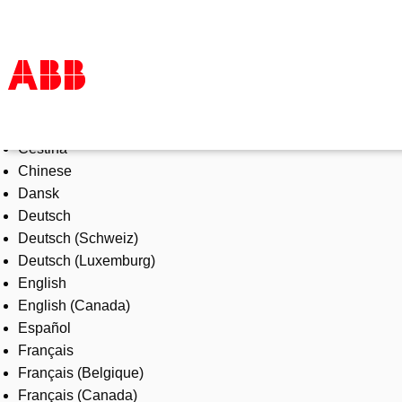
Select Language
Products & Solutions
Čeština
Industries
Chinese
Services
Dansk
About us
Deutsch
Where to buy
Deutsch (Schweiz)
Contact us
Deutsch (Luxemburg)
Careers
English
English (Canada)
Español
Français
Français (Belgique)
Français (Canada)