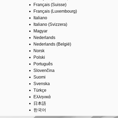
Français (Suisse)
Français (Luxembourg)
Italiano
Italiano (Svizzera)
Magyar
Nederlands
Nederlands (België)
Norsk
Polski
Português
Slovenčina
Suomi
Svenska
Türkçe
Ελληνικά
日本語
한국어