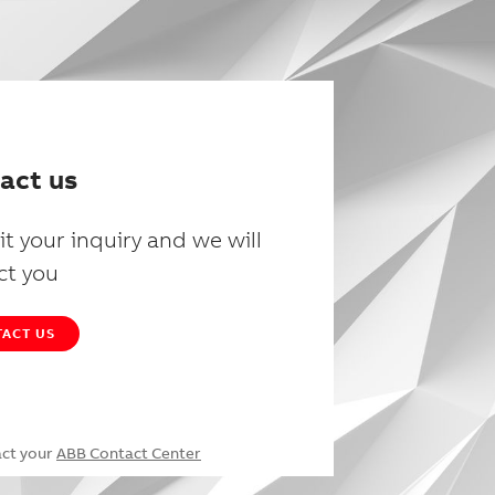
act us
t your inquiry and we will
ct you
ACT US
act your
ABB Contact Center