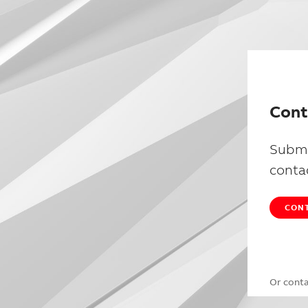
Cont
Submi
conta
CONT
Or cont