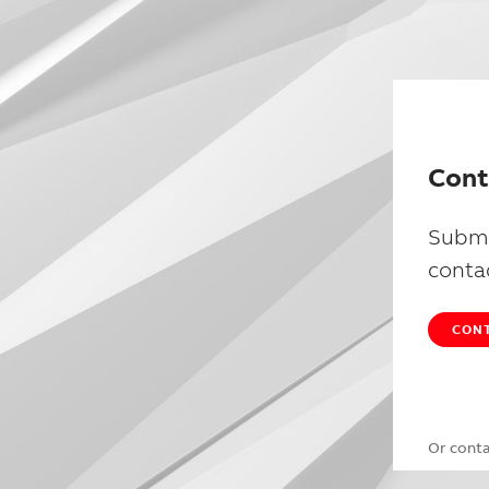
Cont
Submi
conta
CONT
Or cont