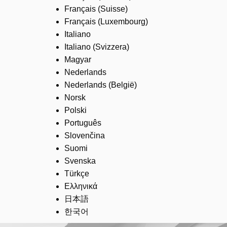
Français (Suisse)
Français (Luxembourg)
Italiano
Italiano (Svizzera)
Magyar
Nederlands
Nederlands (België)
Norsk
Polski
Português
Slovenčina
Suomi
Svenska
Türkçe
Ελληνικά
日本語
한국어