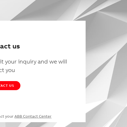
act us
t your inquiry and we will
ct you
ACT US
act your
ABB Contact Center