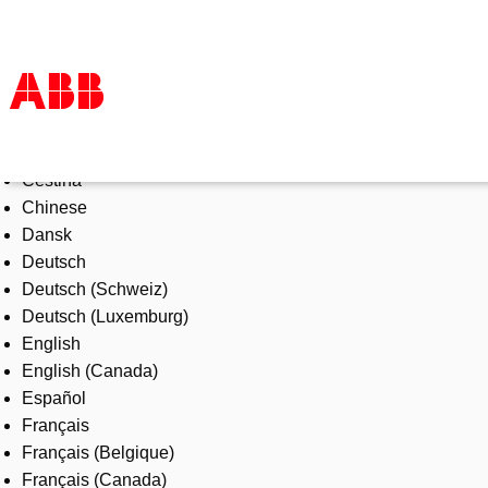
Select Language
Products & Solutions
Čeština
Industries
Chinese
Services
Dansk
About us
Deutsch
Where to buy
Deutsch (Schweiz)
Contact us
Deutsch (Luxemburg)
Careers
English
English (Canada)
Español
Français
Français (Belgique)
Français (Canada)