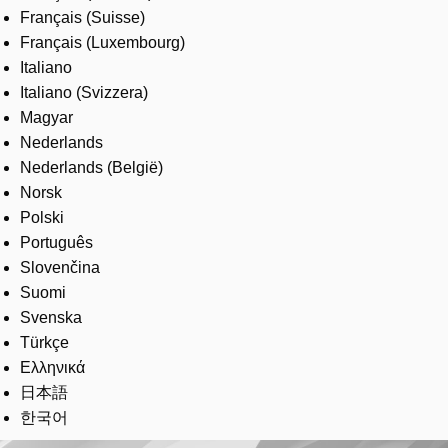
Français (Suisse)
Français (Luxembourg)
Italiano
Italiano (Svizzera)
Magyar
Nederlands
Nederlands (België)
Norsk
Polski
Português
Slovenčina
Suomi
Svenska
Türkçe
Ελληνικά
日本語
한국어