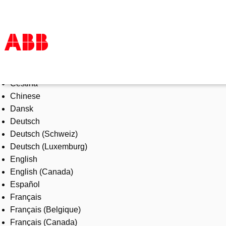
Select Language
Products & Solutions
Čeština
Industries
Chinese
Services
Dansk
About us
Deutsch
Where to buy
Deutsch (Schweiz)
Contact us
Deutsch (Luxemburg)
Careers
English
English (Canada)
Español
Français
Français (Belgique)
Français (Canada)