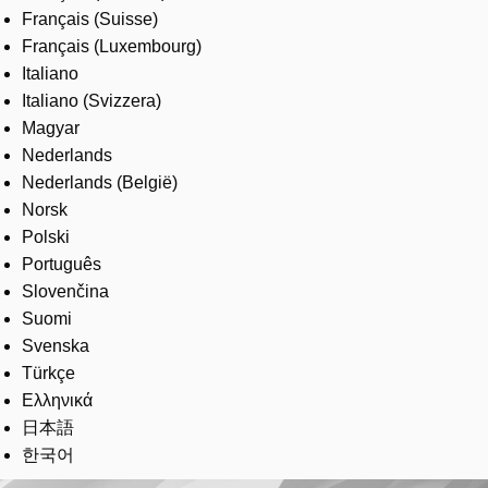
Français (Suisse)
Français (Luxembourg)
Italiano
Italiano (Svizzera)
Magyar
Nederlands
Nederlands (België)
Norsk
Polski
Português
Slovenčina
Suomi
Svenska
Türkçe
Ελληνικά
日本語
한국어