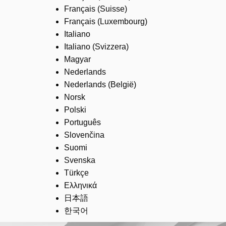
Français (Suisse)
Français (Luxembourg)
Italiano
Italiano (Svizzera)
Magyar
Nederlands
Nederlands (België)
Norsk
Polski
Português
Slovenčina
Suomi
Svenska
Türkçe
Ελληνικά
日本語
한국어