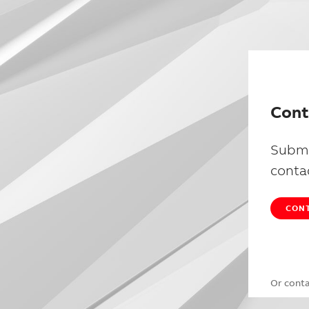
Cont
Submi
conta
CONT
Or cont