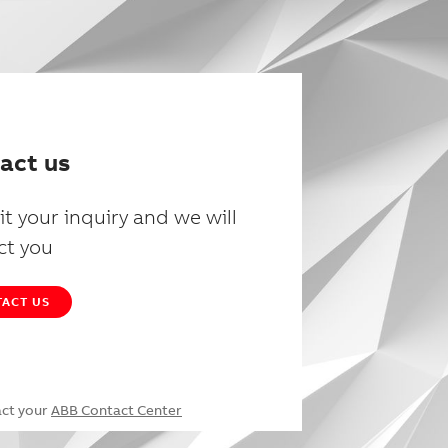
act us
t your inquiry and we will
ct you
ACT US
act your
ABB Contact Center