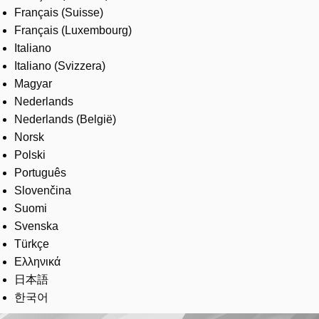
Français (Suisse)
Français (Luxembourg)
Italiano
Italiano (Svizzera)
Magyar
Nederlands
Nederlands (België)
Norsk
Polski
Português
Slovenčina
Suomi
Svenska
Türkçe
Ελληνικά
日本語
한국어