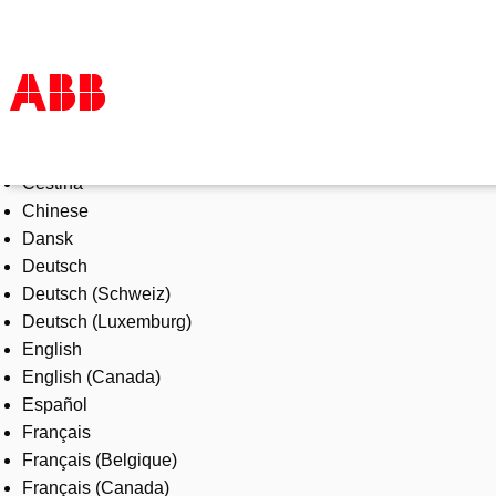
Select Language
Products & Solutions
Čeština
Industries
Chinese
Services
Dansk
About us
Deutsch
Where to buy
Deutsch (Schweiz)
Contact us
Deutsch (Luxemburg)
Careers
English
English (Canada)
Español
Français
Français (Belgique)
Français (Canada)