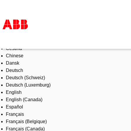
Select Language
Products & Solutions
Čeština
Industries
Chinese
Services
Dansk
About us
Deutsch
Where to buy
Deutsch (Schweiz)
Contact us
Deutsch (Luxemburg)
Careers
English
English (Canada)
Español
Français
Français (Belgique)
Français (Canada)