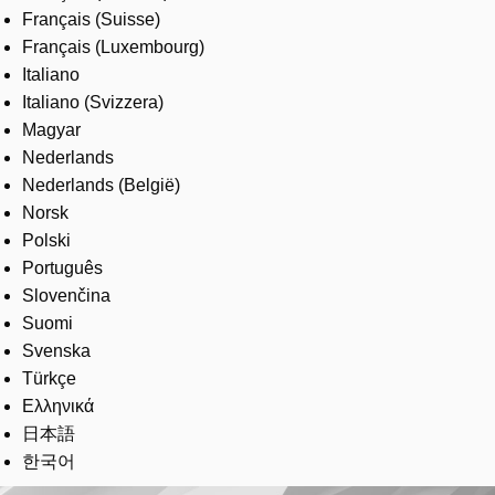
Français (Suisse)
Français (Luxembourg)
Italiano
Italiano (Svizzera)
Magyar
Nederlands
Nederlands (België)
Norsk
Polski
Português
Slovenčina
Suomi
Svenska
Türkçe
Ελληνικά
日本語
한국어