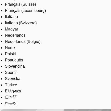
Français (Suisse)
Français (Luxembourg)
Italiano
Italiano (Svizzera)
Magyar
Nederlands
Nederlands (België)
Norsk
Polski
Português
Slovenčina
Suomi
Svenska
Türkçe
Ελληνικά
日本語
한국어