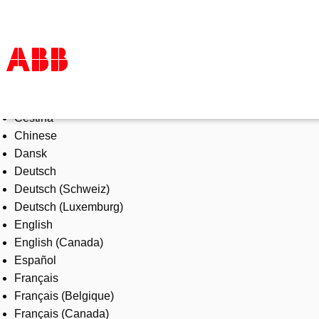
Select Language
Products & Solutions
Čeština
Industries
Chinese
Services
Dansk
About us
Deutsch
Where to buy
Deutsch (Schweiz)
Contact us
Deutsch (Luxemburg)
Careers
English
English (Canada)
Español
Français
Français (Belgique)
Français (Canada)