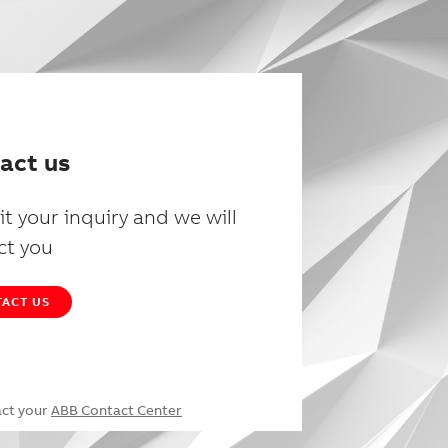
act us
t your inquiry and we will
ct you
ACT US
act your
ABB Contact Center