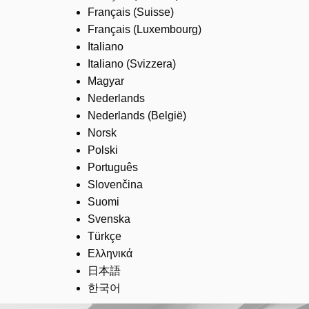
Français (Suisse)
Français (Luxembourg)
Italiano
Italiano (Svizzera)
Magyar
Nederlands
Nederlands (België)
Norsk
Polski
Português
Slovenčina
Suomi
Svenska
Türkçe
Ελληνικά
日本語
한국어