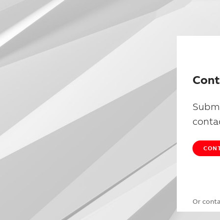
Cont
Submi
conta
CONT
Or cont