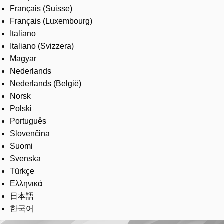
Français (Suisse)
Français (Luxembourg)
Italiano
Italiano (Svizzera)
Magyar
Nederlands
Nederlands (België)
Norsk
Polski
Português
Slovenčina
Suomi
Svenska
Türkçe
Ελληνικά
日本語
한국어