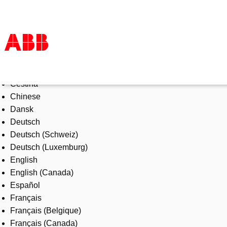
Select Language
Products & Solutions
Čeština
Industries
Chinese
Services
Dansk
About us
Deutsch
Where to buy
Deutsch (Schweiz)
Contact us
Deutsch (Luxemburg)
Careers
English
English (Canada)
Español
Français
Français (Belgique)
Français (Canada)