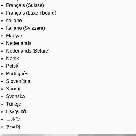
Français (Suisse)
Français (Luxembourg)
Italiano
Italiano (Svizzera)
Magyar
Nederlands
Nederlands (België)
Norsk
Polski
Português
Slovenčina
Suomi
Svenska
Türkçe
Ελληνικά
日本語
한국어