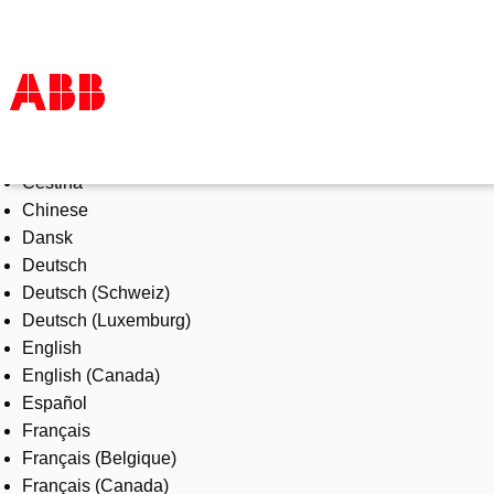
Select Language
Products & Solutions
Čeština
Industries
Chinese
Services
Dansk
About us
Deutsch
Where to buy
Deutsch (Schweiz)
Contact us
Deutsch (Luxemburg)
Careers
English
English (Canada)
Español
Français
Français (Belgique)
Français (Canada)