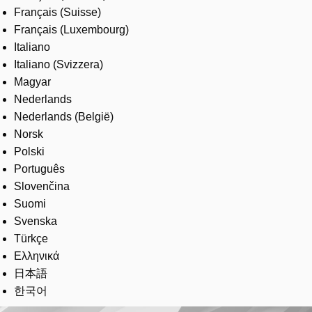
Français (Suisse)
Français (Luxembourg)
Italiano
Italiano (Svizzera)
Magyar
Nederlands
Nederlands (België)
Norsk
Polski
Português
Slovenčina
Suomi
Svenska
Türkçe
Ελληνικά
日本語
한국어