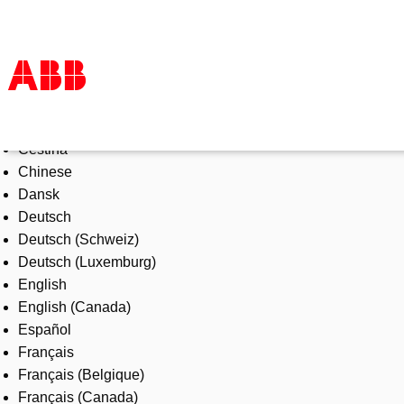
Select Language
Products & Solutions
Čeština
Industries
Chinese
Services
Dansk
About us
Deutsch
Where to buy
Deutsch (Schweiz)
Contact us
Deutsch (Luxemburg)
Careers
English
English (Canada)
Español
Français
Français (Belgique)
Français (Canada)