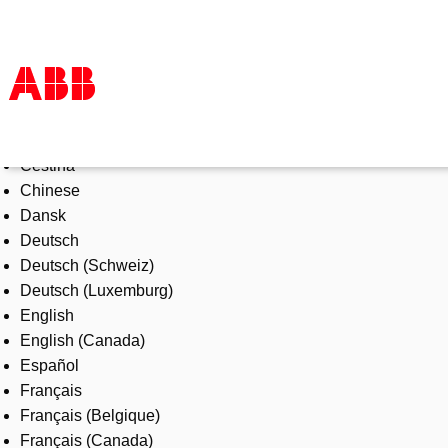
Select Language
Products & Solutions
Čeština
Industries
Chinese
Services
Dansk
About us
Deutsch
Where to buy
Deutsch (Schweiz)
Contact us
Deutsch (Luxemburg)
Careers
English
English (Canada)
Español
Français
Français (Belgique)
Français (Canada)