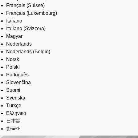
Français (Suisse)
Français (Luxembourg)
Italiano
Italiano (Svizzera)
Magyar
Nederlands
Nederlands (België)
Norsk
Polski
Português
Slovenčina
Suomi
Svenska
Türkçe
Ελληνικά
日本語
한국어