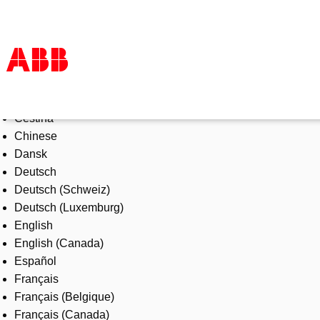
Select Language
Products & Solutions
Čeština
Industries
Chinese
Services
Dansk
About us
Deutsch
Where to buy
Deutsch (Schweiz)
Contact us
Deutsch (Luxemburg)
Careers
English
English (Canada)
Español
Français
Français (Belgique)
Français (Canada)