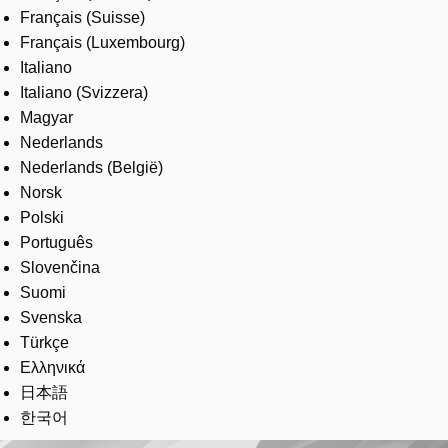
Français (Suisse)
Français (Luxembourg)
Italiano
Italiano (Svizzera)
Magyar
Nederlands
Nederlands (België)
Norsk
Polski
Português
Slovenčina
Suomi
Svenska
Türkçe
Ελληνικά
日本語
한국어