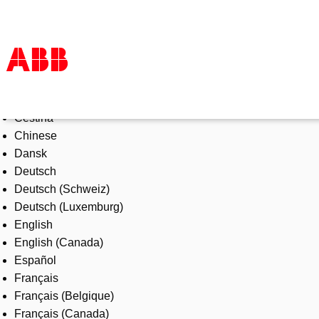
Select Language
Products & Solutions
Čeština
Industries
Chinese
Services
Dansk
About us
Deutsch
Where to buy
Deutsch (Schweiz)
Contact us
Deutsch (Luxemburg)
Careers
English
English (Canada)
Español
Français
Français (Belgique)
Français (Canada)