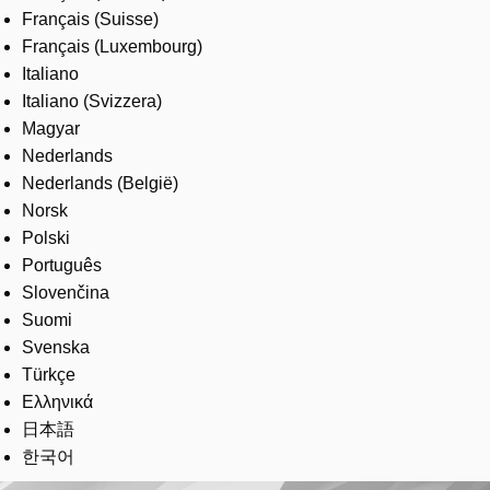
Français (Suisse)
Français (Luxembourg)
Italiano
Italiano (Svizzera)
Magyar
Nederlands
Nederlands (België)
Norsk
Polski
Português
Slovenčina
Suomi
Svenska
Türkçe
Ελληνικά
日本語
한국어