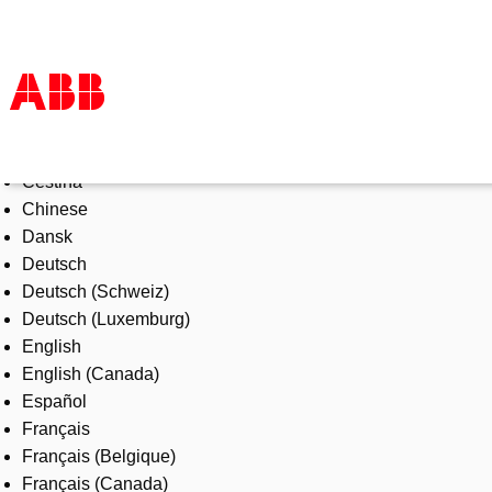
Select Language
Products & Solutions
Čeština
Industries
Chinese
Services
Dansk
About us
Deutsch
Where to buy
Deutsch (Schweiz)
Contact us
Deutsch (Luxemburg)
Careers
English
English (Canada)
Español
Français
Français (Belgique)
Français (Canada)