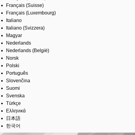
Français (Suisse)
Français (Luxembourg)
Italiano
Italiano (Svizzera)
Magyar
Nederlands
Nederlands (België)
Norsk
Polski
Português
Slovenčina
Suomi
Svenska
Türkçe
Ελληνικά
日本語
한국어