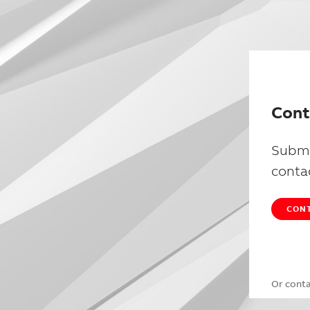
Cont
Submi
conta
CONT
Or cont