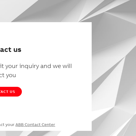
act us
t your inquiry and we will
ct you
ACT US
act your
ABB Contact Center