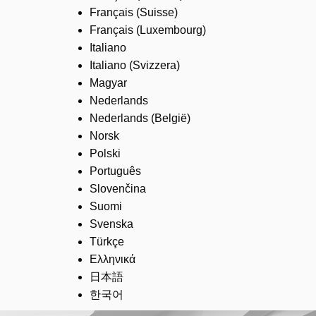
Français (Suisse)
Français (Luxembourg)
Italiano
Italiano (Svizzera)
Magyar
Nederlands
Nederlands (België)
Norsk
Polski
Português
Slovenčina
Suomi
Svenska
Türkçe
Ελληνικά
日本語
한국어