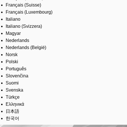
Français (Suisse)
Français (Luxembourg)
Italiano
Italiano (Svizzera)
Magyar
Nederlands
Nederlands (België)
Norsk
Polski
Português
Slovenčina
Suomi
Svenska
Türkçe
Ελληνικά
日本語
한국어