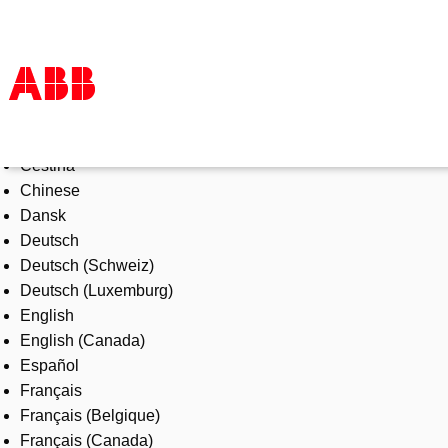
Select Language
Products & Solutions
Čeština
Industries
Chinese
Services
Dansk
About us
Deutsch
Where to buy
Deutsch (Schweiz)
Contact us
Deutsch (Luxemburg)
Careers
English
English (Canada)
Español
Français
Français (Belgique)
Français (Canada)